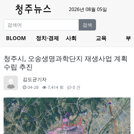
2026년 08월 05일
검색
BLOOM
정치·경제
사회
교육
부
청주시, 오송생명과학단지 재생사업 계획
수립 추진
김도균기자
04-28
7,414 회
0 건