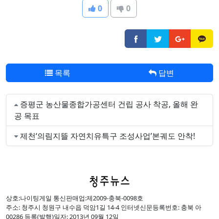
0
0
목록
답변
증평군 농산물종합가공센터 건립 공사 착공, 올해 완
공 목표
제천‘의림지뜰 자연치유특구 조성사업’본궤도 안착!
상호:나이팅게일 통신판매업:제2009-충북-0098호
주소: 청주시 청원구 내수읍 덕암1길 14-4 인터넷신문등록번호: 충북 아
00286 등록(발행)일자: 2013년 09월 12일