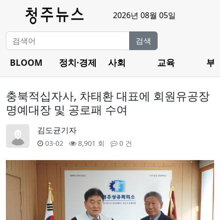
2026년 08월 05일
검색
BLOOM
정치·경제
사회
교육
부
충북적십자사, 차태환 대표에 회원유공장
명예대장 및 공로패 수여
김도균기자
03-02
8,901 회
0 건