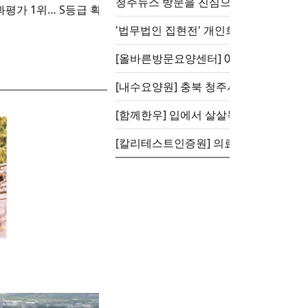
청주뉴스 방문을 진심으로 환영합니다.
평가 1위… S등급 획득
'법무법인 집현전' 개인회생,파
[올
[함께한우] 입에서 살살녹는 한우1++ :