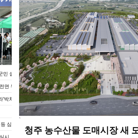
군민 실리 높인다”
전면 무료 운영
라‘박차’
`
 등 심의
청주 농수산물 도매시장 새 
 실시