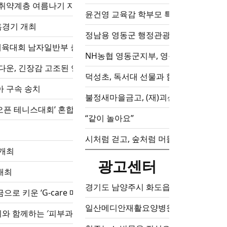
약계층 여름나기 지원 기부금 1,000만원 전달
윤건영 교육감 학부모 특강, “아이를 바꾸
홈경기 개최
정남용 영동군 행정관광복지국장, 영동군
체육대회 남자일반부 충북대표 출전
NH농협 영동군지부, 영동군민장학회에 
〉 개막 카운트다운, 긴장감 고조된 연습실 현장 공개
덕성초, 독서대 선물과 함께하는 특별한
 구속 송치
불정새마을금고, (재)괴산군민장학회에
 오픈 테니스대회’ 혼합복식 우승 및 준우승
“같이 놀아요”
시처럼 걷고, 숲처럼 머물다
 개최
광고센터
개최
경기도 남양주시 화도읍 묵현리 임야 2,0
로 키운 ‘G-care 매니저 신노년 일자리사업’ 확대·지…
일산메디안재활요양병원
 함께하는 ′피부과 무료 이동진료‵ 운영