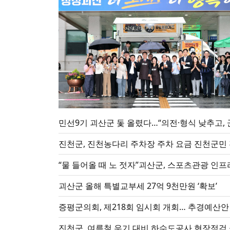
민선9기 괴산군 돛 올렸다…“의전·형식 낮추고, 
진천군, 진천농다리 주차장 주차 요금 진천군민 
“물 들어올 때 노 젓자”괴산군, 스포츠관광 인프
괴산군 올해 특별교부세 27억 9천만원 ‘확보’
증평군의회, 제218회 임시회 개회… 추경예산안
진천군, 여름철 우기 대비 하수도공사 현장점검