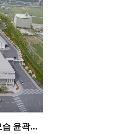
모습 윤곽…