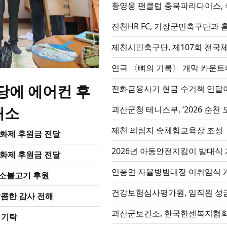
황영웅 팬클럽 충북파라다이스, 취
진천HR FC, 기장군민축구단과 
제천시민축구단, 제107회 전국
연극 〈뼈의 기록
당에 에어컨 후
전화금융사기 현금 수거책 연달아
해소
괴산군청 테니스부, ‘2026 순천
제천 의림지 숲체험교육장 조성
화제 후원금 전달
2026년 아동안전지킴이 발대식
화제 후원금 전달
연풍면 자율방범대장 이취임식 
 소불고기 후원
건강보험심사평가원, 임직원 성금으
달콤한 감사 전해
괴산군보건소, 한국한센복지협회와
 기탁