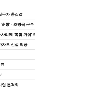
실무자 총집결’
순항’ - 조병옥 군수 현장 방…
사리에 ‘복합 거점’ 조성
지하차도 신설 착공
목표
보
사업 본격화