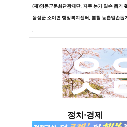
(재)영동군문화관광재단, 자두 농가 일손 돕기 
음성군 소이면 행정복지센터, 봄철 농촌일손돕
`
정치·경제