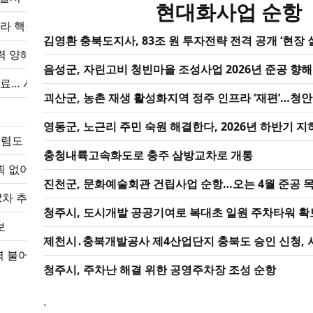
현대화사업 순항
비디아 GTC 2026 참가… AI 인프라 핵심 '메모리 경쟁력' 선보인…
김영환 충북도지사, 83조 원 투자전략 전격 공개 ‘현장 
력 양해각서 체결
음성군, 자린고비 청빈마을 조성사업 2026년 준공 향해 ‘
완료… 사용자 편의 대폭 향상
괴산군, 농촌 재생 활성화지역 정주 인프라 ‘재편’…청안·
영동군, 노근리 주민 숙원 해결한다, 2026년 하반기 
합청렴도 향상 추진계획 본격 가동
충청내륙고속화도로 충주 삼방교차로 개통
획 없어”
진천군, 문화예술회관 건립사업 순항…오는 4월 준공 
2차 추진 상황 보고회 개최
청주시, 도시개발 공공기여로 복대초 일원 주차타워 확
보
제천시․충북개발공사 제4산업단지 충북도 승인 신청, 
력 불어넣어
청주시, 주차난 해결 위한 공영주차장 조성 순항
`