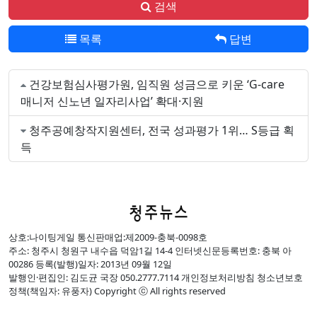
검색
목록
답변
건강보험심사평가원, 임직원 성금으로 키운 ‘G-care
매니저 신노년 일자리사업’ 확대·지원
청주공예창작지원센터, 전국 성과평가 1위… S등급 획
득
상호:나이팅게일 통신판매업:제2009-충북-0098호
주소: 청주시 청원구 내수읍 덕암1길 14-4 인터넷신문등록번호: 충북 아
00286 등록(발행)일자: 2013년 09월 12일
발행인·편집인: 김도균 국장 050.2777.7114 개인정보처리방침 청소년보호
정책(책임자: 유풍자) Copyright ⓒ All rights reserved