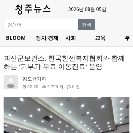
2026년 08월 05일
검색
BLOOM
정치·경제
사회
교육
부
괴산군보건소, 한국한센복지협회와 함께
하는 ′피부과 무료 이동진료‵ 운영
김도균기자
02-20
5,726 회
0 건