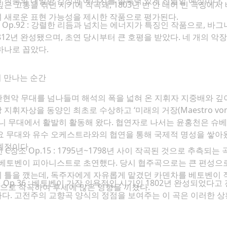
 작품의 내밀한 감정과 에너지를 설득력 있게 전달할 예정이다.
은 고통을 겪던 시기에 작곡돼, 1803년 빈 안 데어 빈 극장에
며 새로운 표현 가능성을 제시한 작품으로 평가된다.
 Op.92 : 강렬한 리듬과 넘치는 에너지가 특징인 작품으로, 바그
12년 완성됐으며, 초연 당시부터 큰 호평을 받았다. 네 개의 악
하나로 꼽았다.
이 만나는 순간
현악 무대를 넘나들며 해석의 폭을 넓혀 온 지휘자 지중배와 깊이
지휘자상을 동양인 최초로 수상하고 ‘미래의 거장(Maestro von 
포니 무대에서 활발히 활동해 왔다. 협연자로 나서는 윤홍천은 슈
요 무대와 유수 오케스트라와의 협연을 통해 국제적 명성을 쌓아
예정이다.
 C장조 Op.15 : 1795년~1798년 사이 작곡된 것으로 추측되
 베토벤이 피아니스트로 초연했다. 당시 협주곡으로는 큰 편성으
의 틀을 깼는데, 독주자에게 자유롭게 맡겼던 카덴차를 베토벤이 
조 Op.36 : 베토벤이 가장 의욕적인 시기인 1802년 완성되었
으로 작곡하여 후세에 많은 영향을 끼쳤다.
다. 고전주의 교향곡 양식의 정점을 보여주는 이 곡은 이러한 