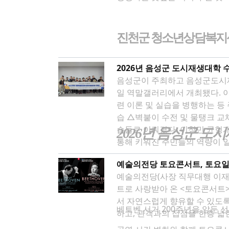
진천군 청소년상담복지
2026년 음성군 도시재생대학 수
음성군이 주최하고 음성군도시재
일 역말갤러리에서 개최됐다. 이번 도시재생대학은 지난달 14일 개강식을 시작으로 총 5주간 음성읍 외 3개 지역 주민이 참여했으며, 집수리 관
련 이론 및 실습을 병행하는 등 주민 맞춤형 교육으로 진행됐다. 교육은 
습 △벽붙이 수전 및 물탱크 교
습들로 이뤄졌다. 이창민 균형개발과장은 “자발적인 관심을 가지고 이번 집수리 교육에 참여해 주신 주민들께 감사드린다”며 “도시재생대학을
2026
년 음성군 도
통해 키워진 주민들의 역량이 일회성으로 
“앞으로도 주민들이 생활 속에서
예술의전당 토요콘서트, 토요일 오후
예술의전당(사장 직무대행 이재석
트로 사랑받아 온 <토요콘서트>
서 자연스럽게 향유할 수 있도록
베토벤 서거 200주년을 앞둔 선제
하고, 관객과의 접점을 한층 넓