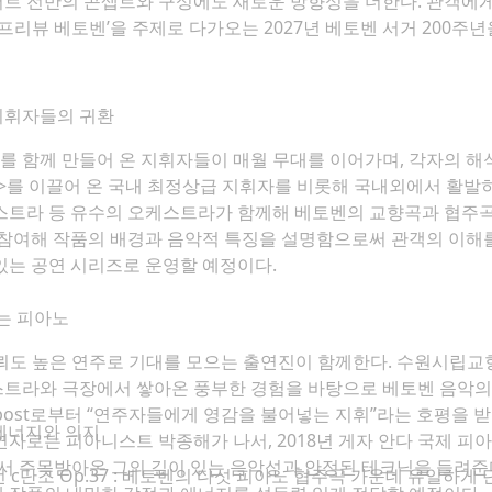
서트 전반의 콘셉트와 구성에도 새로운 방향성을 더한다. 관객에게
26 프리뷰 베토벤’을 주제로 다가오는 2027년 베토벤 서거 20
지휘자들의 귀환
 함께 만들어 온 지휘자들이 매월 무대를 이어가며, 각자의 해
트>를 이끌어 온 국내 최정상급 지휘자를 비롯해 국내외에서 활발
라 등 유수의 오케스트라가 함께해 베토벤의 교향곡과 협주곡
 참여해 작품의 배경과 음악적 특징을 설명함으로써 관객의 이해를
있는 공연 시리즈로 운영할 예정이다.
있는 피아노
뢰도 높은 연주로 기대를 모으는 출연진이 함께한다. 수원시립교
스트라와 극장에서 쌓아온 풍부한 경험을 바탕으로 베토벤 음악의
rgenpost로부터 “연주자들에게 영감을 불어넣는 지휘”라는 호평
 에너지와 의지
연자로는 피아니스트 박종해가 나서, 2018년 게자 안다 국제 피
서 주목받아온 그의 깊이 있는 음악성과 안정된 테크닉을 들려준다
번 c단조 Op.37 : 베토벤의 다섯 피아노 협주곡 가운데 유일하