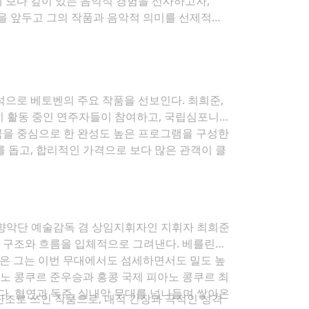
 보다 깊이 있는 음악적 경험을 선사하고자,
0주년을 앞두고 그의 작품과 음악적 의미를 선제적으
석으로 베토벤의 주요 작품을 선보인다. 최희준,
히 활동 중인 연주자들이 참여하고, 국립심포니오
을 중심으로 한 완성도 높은 프로그램을 구성한
 돕고, 합리적인 가격으로 보다 많은 관객이 클
향악단 예술감독 겸 상임지휘자인 지휘자 최희준
 구조와 흐름을 입체적으로 그려낸다. 베를린의
을 받은 그는 이번 무대에서도 섬세하면서도 밀도 높
아노 콩쿠르 준우승과 홍콩 국제 피아노 콩쿠르 최
. 협연과 독주, 실내악 무대를 넘나들며 쌓아온
게 단조로 쓰인 작품으로, 내적 긴장과 극적인 성격