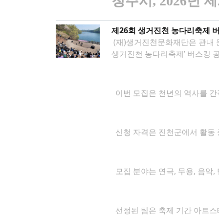
청주시
, 2026
년 제
제26회 생거진천 농다리축제 
(재)생거진천문화재단은 관내 
생거진천 농다리축제’ 버스킹 
이번 모집은 천년의 역사를 간
신청 자격은 진천군에서 활동 중
모집 분야는 연극, 무용, 음악,
선정된 팀은 축제 기간 아트스