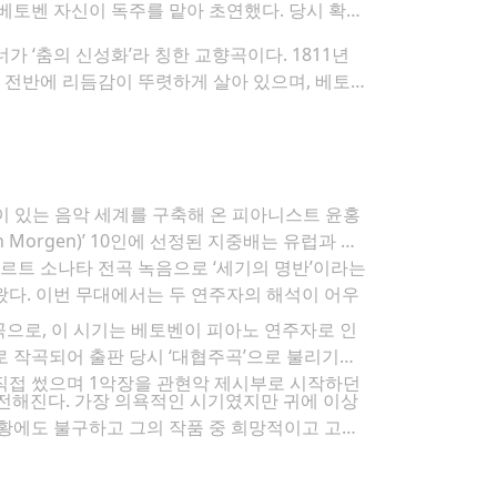
서 베토벤 자신이 독주를 맡아 초연했다. 당시 확장
너가 ‘춤의 신성화’라 칭한 교향곡이다. 1811년
장 전반에 리듬감이 뚜렷하게 살아 있으며, 베토벤
 있는 음악 세계를 구축해 온 피아니스트 윤홍
Morgen)’ 10인에 선정된 지중배는 유럽과 한
베르트 소나타 전곡 녹음으로 ‘세기의 명반’이라는
왔다. 이번 무대에서는 두 연주자의 해석이 어우
는 곡으로, 이 시기는 베토벤이 피아노 연주자로 인
로 작곡되어 출판 당시 ‘대협주곡’으로 불리기도
직접 썼으며 1악장을 관현악 제시부로 시작하던
다고 전해진다. 가장 의욕적인 시기였지만 귀에 이상
상황에도 불구하고 그의 작품 중 희망적이고 고양