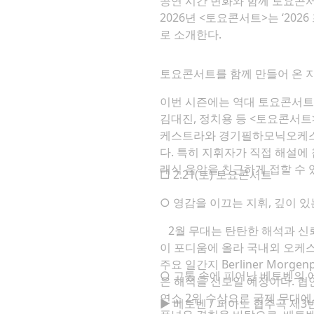
공연 시간 변화와 함께 토요콘
2026년 <토요콘서트>는 ‘20
로 소개한다.
토요콘서트를 함께 만들어 온 
이번 시즌에는 역대 토요콘서트를
김대진, 정치용 등 <토요콘서
케스트라와 경기필하모닉오케스트
다. 특히 지휘자가 직접 해설에
래식 음악을 친근하게 접할 수 
□ 2.21(토) 토요콘서트
○ 영감을 이끄는 지휘, 깊이 
2월 무대는 탄탄한 해석과 신
이 포디움에 올라 국내외 오케
주요 일간지 Berliner Mo
○ 고통 속에 피어난 베토벤의
은 해석을 선보일 예정이다. 협
연소 2위 수상으로 국제 무대에
▶ 베토벤 / 피아노 협주곡 제3