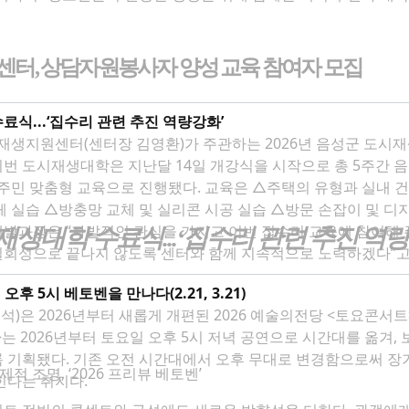
센터
,
상담자원봉사자 양성 교육 참여자 모집
료식...‘집수리 관련 추진 역량강화’
생지원센터(센터장 김영환)가 주관하는 2026년 음성군 도시재생
△주택의 유형과 실내 건축의 이해 △콘센트, 스위치, LED 전등 교체 실
체 실습 △방충망 교체 및 실리콘 시공 실습 △방문 손잡이 및 디지
시재생대학 수료식
...‘
집수리 관련 추진 역
끝나지 않도록 센터와 함께 지속적으로 노력하겠다”고 밝혔다. 김영환 음성군도시재
 체감할 수 있는 실용적인 역량 교육 추진을 위해 군과 함께 적
 5시 베토벤을 만나다(2.21, 3.21)
)은 2026년부터 새롭게 개편된 2026 예술의전당 <토요콘서트
는 2026년부터 토요일 오후 5시 저녁 공연으로 시간대를 옮겨,
 기획됐다. 기존 오전 시간대에서 오후 무대로 변경함으로써 장
적 조명, ‘2026 프리뷰 베토벤’
힌다는 취지다.