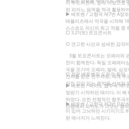
폭넓은 경험을 바탕으로, 베토벤
이 두드러진다. 청각 이상으로 깊
된 피아노 음역을 적극 활용하
▶ 베토벤 / 교향곡 제7번 A장조
테플리츠에서 작곡을 시작해 18
스스로도 자신의 최고 작품 중 
□ 3.21(토) 토요콘서트
○ 견고한 시선과 섬세한 감각
3월 토요콘서트는 오페라와 관
천이 함께한다. 독일 오페레타상 
국을 오가며 오페라, 발레, 심
○ 젊은 베토벤의 도전과 희망
찬사를 받은 연주자로, 세계 주
러진 깊이 있는 음악을 선보일 
▶ 베토벤 / 피아노 협주곡 제1번
정받기 시작하던 때이다. 이 해
하였다. 또한 전형적인 협주곡
▶ 베토벤 / 교향곡 제2번 D장
관행에서 피아노가 나오는 형식
이 있어 고뇌하던 시기이기도 하
된 에너지가 느껴진다.